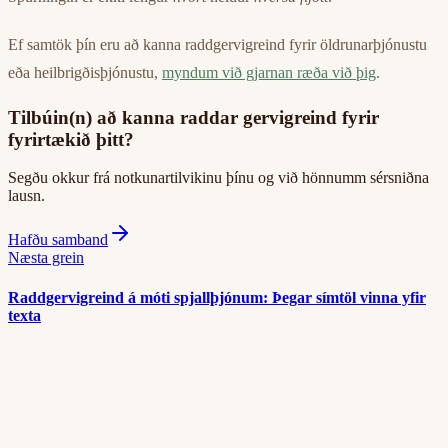
Ef samtök þín eru að kanna raddgervigreind fyrir öldrunarþjónustu
eða heilbrigðisþjónustu,
myndum við gjarnan ræða við þig
.
Tilbúin(n) að kanna raddar gervigreind fyrir
fyrirtækið þitt?
Segðu okkur frá notkunartilvikinu þínu og við hönnumm sérsniðna
lausn.
Hafðu samband
Næsta grein
Raddgervigreind á móti spjallþjónum: Þegar símtöl vinna yfir
texta