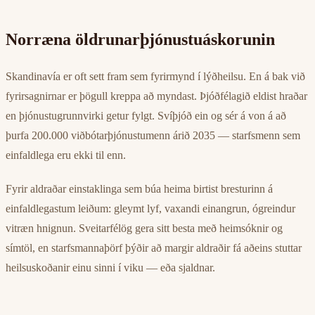
Norræna öldrunarþjónustuáskorunin
Skandinavía er oft sett fram sem fyrirmynd í lýðheilsu. En á bak við
fyrirsagnirnar er þögull kreppa að myndast. Þjóðfélagið eldist hraðar
en þjónustugrunnvirki getur fylgt. Svíþjóð ein og sér á von á að
þurfa 200.000 viðbótarþjónustumenn árið 2035 — starfsmenn sem
einfaldlega eru ekki til enn.
Fyrir aldraðar einstaklinga sem búa heima birtist bresturinn á
einfaldlegastum leiðum: gleymt lyf, vaxandi einangrun, ógreindur
vitræn hnignun. Sveitarfélög gera sitt besta með heimsóknir og
símtöl, en starfsmannaþörf þýðir að margir aldraðir fá aðeins stuttar
heilsuskoðanir einu sinni í viku — eða sjaldnar.