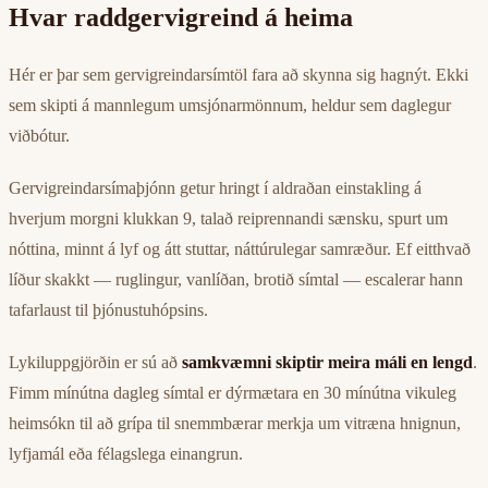
Hvar raddgervigreind á heima
Hér er þar sem gervigreindarsímtöl fara að skynna sig hagnýt. Ekki
sem skipti á mannlegum umsjónarmönnum, heldur sem daglegur
viðbótur.
Gervigreindarsímaþjónn getur hringt í aldraðan einstakling á
hverjum morgni klukkan 9, talað reiprennandi sænsku, spurt um
nóttina, minnt á lyf og átt stuttar, náttúrulegar samræður. Ef eitthvað
líður skakkt — ruglingur, vanlíðan, brotið símtal — escalerar hann
tafarlaust til þjónustuhópsins.
Lykiluppgjörðin er sú að
samkvæmni skiptir meira máli en lengd
.
Fimm mínútna dagleg símtal er dýrmætara en 30 mínútna vikuleg
heimsókn til að grípa til snemmbærar merkja um vitræna hnignun,
lyfjamál eða félagslega einangrun.