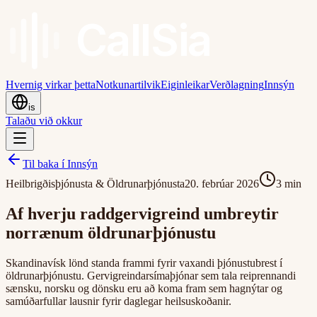
Call
Sia
Hvernig virkar þetta
Notkunartilvik
Eiginleikar
Verðlagning
Innsýn
is
Talaðu við okkur
Til baka í Innsýn
Heilbrigðisþjónusta & Öldrunarþjónusta
20. febrúar 2026
3
min
Af hverju raddgervigreind umbreytir
norrænum öldrunarþjónustu
Skandinavísk lönd standa frammi fyrir vaxandi þjónustubrest í
öldrunarþjónustu. Gervigreindarsímaþjónar sem tala reiprennandi
sænsku, norsku og dönsku eru að koma fram sem hagnýtar og
samúðarfullar lausnir fyrir daglegar heilsuskoðanir.