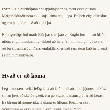
Fyrir 80+ aldurshópinn eru spjallþjónar og forrit ekki lausnin.
Margir aldraðir nota ekki snjallsíma reglulega. En þeir eiga allir síma
og eru þægildir með að tala í þá.
Raddgervigreind møtir fólk þar sem það er. Engin forrit til að hlaða
niður, engin innskráning, ekkert að læra. Síminn hringir, þú svarar,
og þú átt samræður. Þessi einfaldleiki er það sem gerir það hagnæmt
í stórum mælikvarða.
Hvað er að koma
Þegar norræn sveitarfélög leita að leiðum til að auka þjónustuafköst
sín án þess að skerða gæði, eru gervigreindarsímaþjónar að færast
frá tilraun til grunnvirki. Tæknin er tilbúin. Þörfin er skýr.
Spurningin er ekki lengur
hvort
heldur
hversu fljótt
.