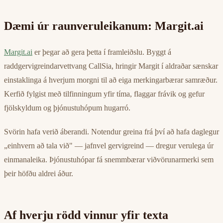
Dæmi úr raunveruleikanum: Margit.ai
Margit.ai
er þegar að gera þetta í framleiðslu. Byggt á
raddgervigreindarvettvang CallSia, hringir Margit í aldraðar sænskar
einstaklinga á hverjum morgni til að eiga merkingarbærar samræður.
Kerfið fylgist með tilfinningum yfir tíma, flaggar frávik og gefur
fjölskyldum og þjónustuhópum hugarró.
Svörin hafa verið áberandi. Notendur greina frá því að hafa daglegur
„einhvern að tala við" — jafnvel gervigreind — dregur verulega úr
einmanaleika. Þjónustuhópar fá snemmbærar viðvörunarmerki sem
þeir höfðu aldrei áður.
Af hverju rödd vinnur yfir texta