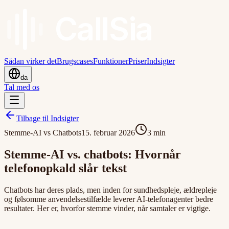
Call
Sia
Sådan virker det
Brugscases
Funktioner
Priser
Indsigter
da
Tal med os
Tilbage til Indsigter
Stemme-AI vs Chatbots
15. februar 2026
3
min
Stemme-AI vs. chatbots: Hvornår
telefonopkald slår tekst
Chatbots har deres plads, men inden for sundhedspleje, ældrepleje
og følsomme anvendelsestilfælde leverer AI-telefonagenter bedre
resultater. Her er, hvorfor stemme vinder, når samtaler er vigtige.