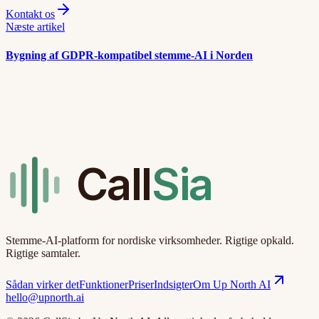
Kontakt os
Næste artikel
Bygning af GDPR-kompatibel stemme-AI i Norden
Call
Sia
Stemme-AI-platform for nordiske virksomheder. Rigtige opkald.
Rigtige samtaler.
Sådan virker det
Funktioner
Priser
Indsigter
Om Up North AI
hello@upnorth.ai